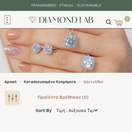
Μετάβαση
TRANSPARENT - ETHICAL - SUSTAINABLE
σε
περιεχόμενο
0
Αρχική
>
Κατασκευασμένα Κοσμήματα
>
Δαχτυλίδια
Προϊόντα Βρέθηκαν (0)
Sort By