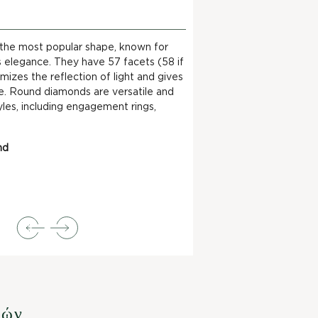
e the most popular shape, known for
ess elegance. They have 57 facets (58 if
mizes the reflection of light and gives
nce. Round diamonds are versatile and
yles, including engagement rings,
nd
 About Shape
γών