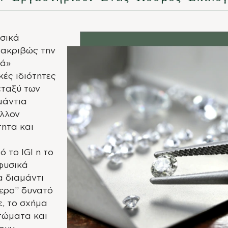
υσικά
 ακριβώς την
τά»
κές ιδιότητες
εταξύ των
μάντια
άλλον
ητα και
 το IGI η το
 φυσικά
α διαμάντι
τερο” δυνατό
ε, το σχήμα
ττώματα και