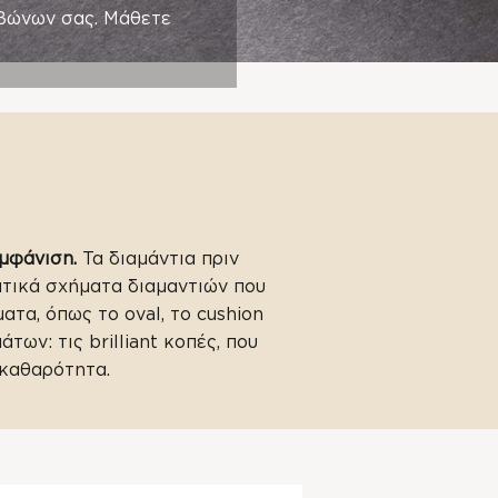
αβώνων σας. Μάθετε
εμφάνιση.
Τα διαμάντια πριν
ατικά σχήματα διαμαντιών που
ματα, όπως το oval, το cushion
των: τις brilliant κοπές, που
 καθαρότητα.