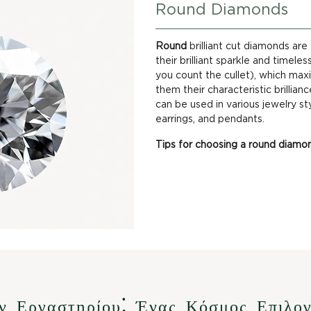
Round Diamonds
Round
brilliant cut diamonds ar
their brilliant sparkle and timel
you count the cullet), which maxi
them their characteristic brillia
can be used in various jewelry st
earrings, and pendants.
Tips for choosing a round diamo
Learn
ν Εργαστηρίου: Ένας Κόσμος Επιλο