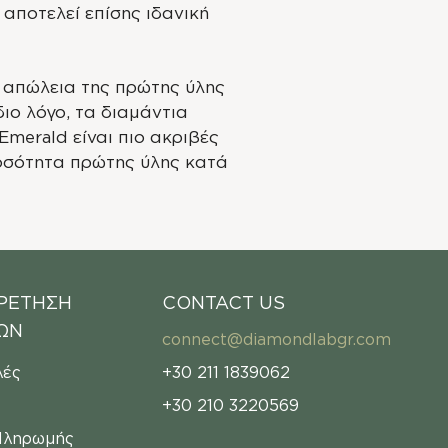
 αποτελεί επίσης ιδανική
 απώλεια της πρώτης ύλης
διο λόγο, τα διαμάντια
Emerald είναι πιο ακριβές
ποσότητα πρώτης ύλης κατά
ΡΕΤΗΣΗ
CONTACT US
ΩΝ
connect@diamondlabgr.com
λές
+30 211 1839062
η
+30 210 3220569
Πληρωμής