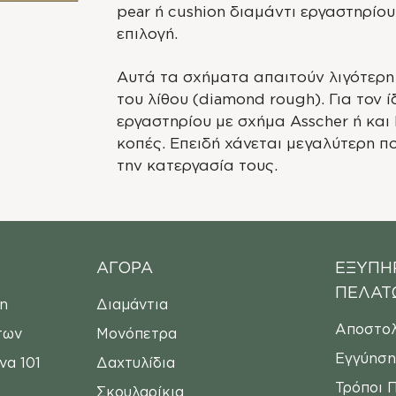
pear ή cushion διαμάντι εργαστηρίου
επιλογή.
Αυτά τα σχήματα απαιτούν λιγότερη
του λίθου (diamond rough). Για τον ί
εργαστηρίου με σχήμα Asscher ή και 
κοπές. Επειδή χάνεται μεγαλύτερη 
την κατεργασία τους.
ΑΓΟΡΑ
ΕΞΥΠΗ
ΠΕΛΑΤ
η
Διαμάντια
Αποστο
των
Μονόπετρα
Εγγύησ
να 101
Δαχτυλίδια
Τρόποι 
Σκουλαρίκια