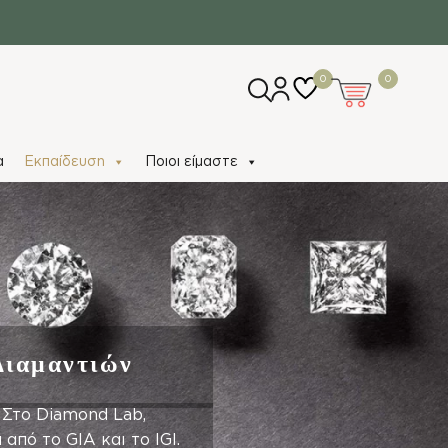
0
0
α
Εκπαίδευση
Ποιοι είμαστε
Διαμαντιών
 Στο Diamond Lab,
από το GIA και το IGI.